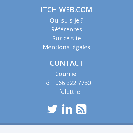
ITCHIWEB.COM
Qui suis-je ?
Références
Sur ce site
Mentions légales
CONTACT
Courriel
Tél : 066 322 7780
Infolettre
durée totale :
0.6474 s
—
requêtes :
0.0202 s
—
nombre de requêtes :
58