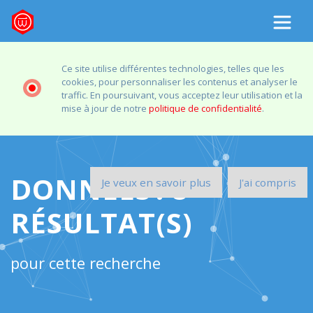
Ce site utilise différentes technologies, telles que les
cookies, pour personnaliser les contenus et analyser le
traffic. En poursuivant, vous acceptez leur utilisation et la
mise à jour de notre
politique de confidentialité
.
DONNEES
:
8
Je veux en savoir plus
J'ai compris
RÉSULTAT(S)
pour cette recherche