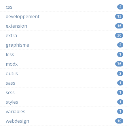
css
2
développement
13
extension
16
extra
30
graphisme
2
less
1
modx
76
outils
2
sass
1
scss
1
styles
1
variables
1
webdesign
10