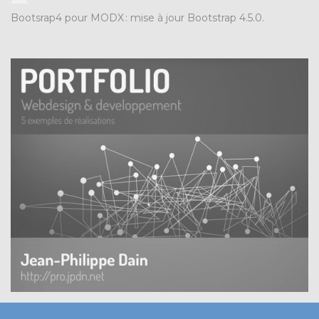
Bootsrap4 pour MODX
:
mise à jour Bootstrap 4.5.0.